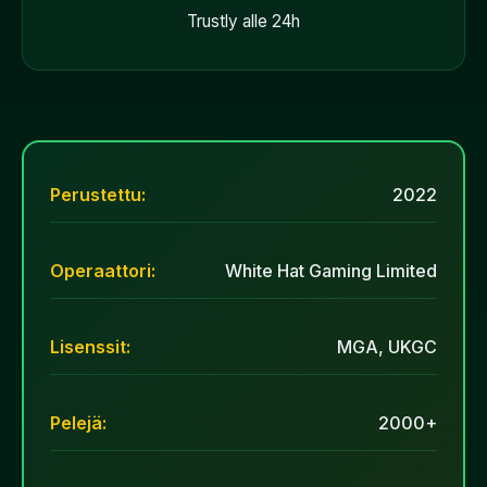
Trustly alle 24h
Perustettu:
2022
Operaattori:
White Hat Gaming Limited
Lisenssit:
MGA, UKGC
Pelejä:
2000+