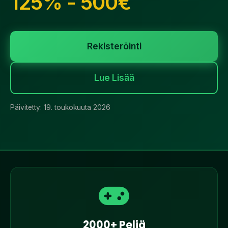
125% - 500€
Rekisteröinti
Lue Lisää
Päivitetty: 19. toukokuuta 2026
2000+ Peliä