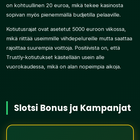
on kohtuullinen 20 euroa, mikä tekee kasinosta
sopivan myös pienemmällä budjetilla pelaaville.
Kotiutusrajat ovat asetetut 5000 euroon viikossa,
mikä riittää useimmille viihdepelureille mutta saattaa
rajoittaa suurempia voittoja. Positiivista on, että
Trustly-kotiutukset käsitellään usein alle
vuorokaudessa, mikä on alan nopeimpia aikoja.
Slotsi Bonus ja Kampanjat