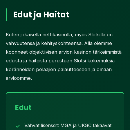
Edut ja Haitat
Kuten jokaisella nettikasinolla, myös Slotsilla on
vahvuutensa ja kehityskohteensa. Alla olemme
koonneet objektiivisen arvion kasinon tärkeimmistä
eduista ja haitoista perustuen Slotsi kokemuksia
keränneiden pelaajien palautteeseen ja omaan
arvioomme.
Edut
Vahvat lisenssit: MGA ja UKGC takaavat