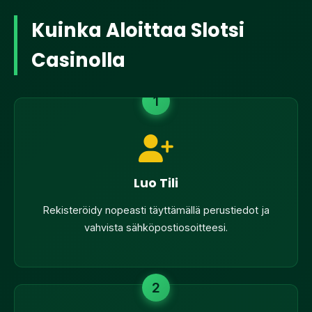
Kuinka Aloittaa Slotsi
Casinolla
1
Luo Tili
Rekisteröidy nopeasti täyttämällä perustiedot ja
vahvista sähköpostiosoitteesi.
2