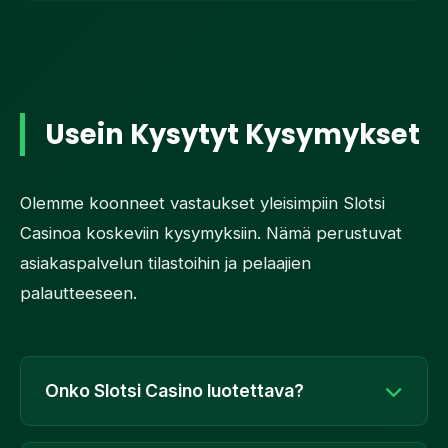
Usein Kysytyt Kysymykset
Olemme koonneet vastaukset yleisimpiin Slotsi
Casinoa koskeviin kysymyksiin. Nämä perustuvat
asiakaspalvelun tilastoihin ja pelaajien
palautteeseen.
Onko Slotsi Casino luotettava?
Kyllä, Slotsi on luotettava nettikasino Suomi-