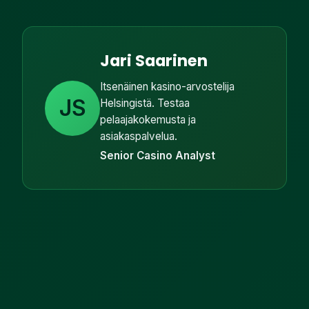
saatavilla suomeksi.
Jari Saarinen
Itsenäinen kasino-arvostelija
JS
Helsingistä. Testaa
pelaajakokemusta ja
asiakaspalvelua.
Senior Casino Analyst