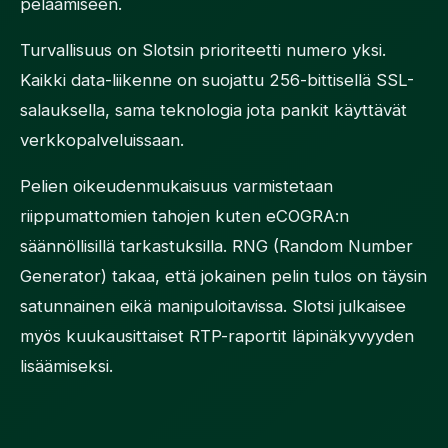
pelaamiseen.
Turvallisuus on Slotsin prioriteetti numero yksi.
Kaikki data-liikenne on suojattu 256-bittisellä SSL-
salauksella, sama teknologia jota pankit käyttävät
verkkopalveluissaan.
Pelien oikeudenmukaisuus varmistetaan
riippumattomien tahojen kuten eCOGRA:n
säännöllisillä tarkastuksilla. RNG (Random Number
Generator) takaa, että jokainen pelin tulos on täysin
satunnainen eikä manipuloitavissa. Slotsi julkaisee
myös kuukausittaiset RTP-raportit läpinäkyvyyden
lisäämiseksi.