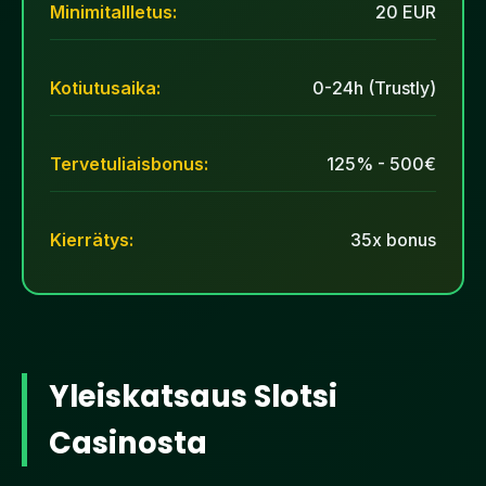
Minimitallletus:
20 EUR
Kotiutusaika:
0-24h (Trustly)
Tervetuliaisbonus:
125% - 500€
Kierrätys:
35x bonus
Yleiskatsaus Slotsi
Casinosta